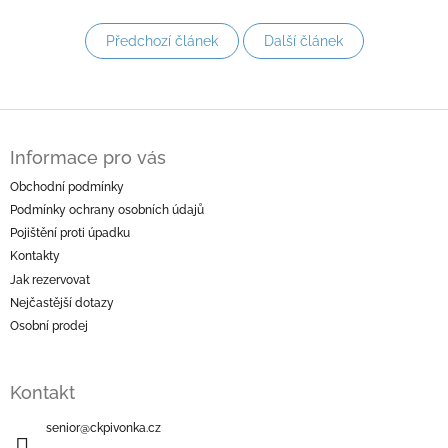
Předchozí článek
Další článek
Z
á
Informace pro vás
p
a
Obchodní podmínky
t
Podmínky ochrany osobních údajů
í
Pojištění proti úpadku
Kontakty
Jak rezervovat
Nejčastější dotazy
Osobní prodej
Kontakt
senior
@
ckpivonka.cz