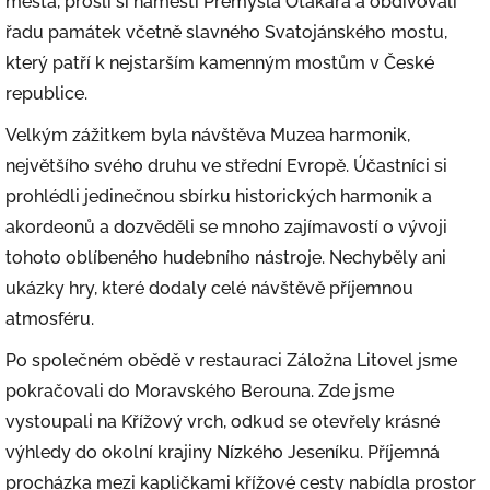
města, prošli si náměstí Přemysla Otakara a obdivovali
řadu památek včetně slavného Svatojánského mostu,
který patří k nejstarším kamenným mostům v České
republice.
Velkým zážitkem byla návštěva Muzea harmonik,
největšího svého druhu ve střední Evropě. Účastníci si
prohlédli jedinečnou sbírku historických harmonik a
akordeonů a dozvěděli se mnoho zajímavostí o vývoji
tohoto oblíbeného hudebního nástroje. Nechyběly ani
ukázky hry, které dodaly celé návštěvě příjemnou
atmosféru.
Po společném obědě v restauraci Záložna Litovel jsme
pokračovali do Moravského Berouna. Zde jsme
vystoupali na Křížový vrch, odkud se otevřely krásné
výhledy do okolní krajiny Nízkého Jeseníku. Příjemná
procházka mezi kapličkami křížové cesty nabídla prostor