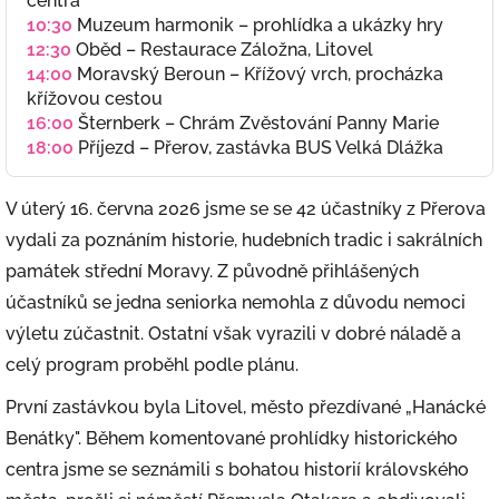
centra
10:30
Muzeum harmonik – prohlídka a ukázky hry
12:30
Oběd – Restaurace Záložna, Litovel
14:00
Moravský Beroun – Křížový vrch, procházka
křížovou cestou
16:00
Šternberk – Chrám Zvěstování Panny Marie
18:00
Příjezd – Přerov, zastávka BUS Velká Dlážka
V úterý 16. června 2026 jsme se se 42 účastníky z Přerova
vydali za poznáním historie, hudebních tradic i sakrálních
památek střední Moravy. Z původně přihlášených
účastníků se jedna seniorka nemohla z důvodu nemoci
výletu zúčastnit. Ostatní však vyrazili v dobré náladě a
celý program proběhl podle plánu.
První zastávkou byla Litovel, město přezdívané „Hanácké
Benátky". Během komentované prohlídky historického
centra jsme se seznámili s bohatou historií královského