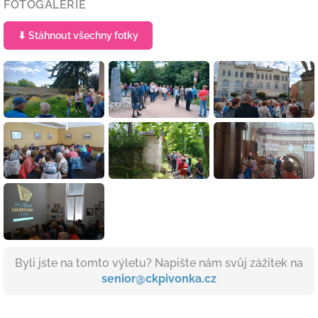
FOTOGALERIE
⬇ Stáhnout všechny fotky
Byli jste na tomto výletu? Napište nám svůj zážitek na
senior@ckpivonka.cz