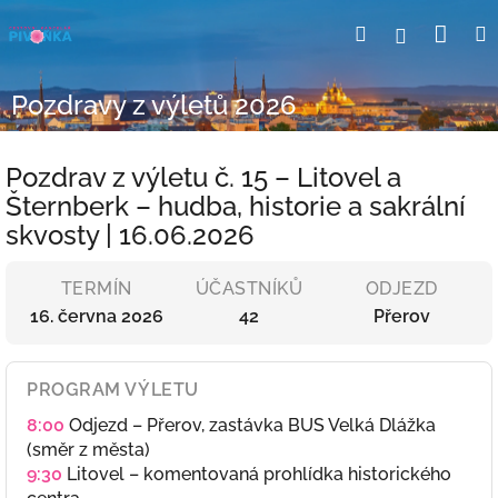
Přejít
Nák
Hledat
Přihlášení
na
obsah
koší
Pozdravy z výletů 2026
Pozdrav z výletu č. 15 – Litovel a
Šternberk – hudba, historie a sakrální
skvosty | 16.06.2026
TERMÍN
ÚČASTNÍKŮ
ODJEZD
16. června 2026
42
Přerov
PROGRAM VÝLETU
8:00
Odjezd – Přerov, zastávka BUS Velká Dlážka
(směr z města)
9:30
Litovel – komentovaná prohlídka historického