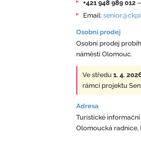
+421 948 989 012
–
Email:
senior@ckpi
Osobní prodej
Osobní prodej probí
náměstí Olomouc.
Ve středu
1. 4. 202
rámci projektu Sen
Adresa
Turistické informač
Olomoucká radnice, 