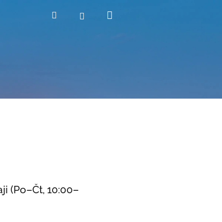
Nákupní
Hledat
Přihlášení
košík
i (Po–Čt, 10:00–