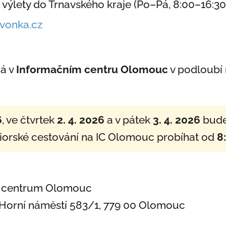
 výlety do Trnavského kraje (Po–Pá, 8:00–16:30
vonka.cz
há v
Informačním centru Olomouc
v podloubí
6
, ve čtvrtek
2. 4. 2026
a v pátek
3. 4. 2026
bude 
iorské cestování na IC Olomouc probíhat od
8
ní centrum Olomouc
Horní náměstí 583/1, 779 00 Olomouc