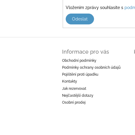
Vložením zprávy souhlasíte s
podm
Odeslat
Z
á
Informace pro vás
p
a
Obchodní podmínky
t
Podmínky ochrany osobních údajů
í
Pojištění proti úpadku
Kontakty
Jak rezervovat
Nejčastější dotazy
Osobní prodej