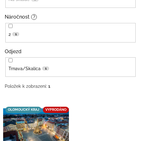
Náročnost
?
2
1
Odjezd
Trnava/Skalica
1
Položek k zobrazení:
1
V
ý
OLOMOUCKÝ KRAJ
VYPRODÁNO
p
i
s
p