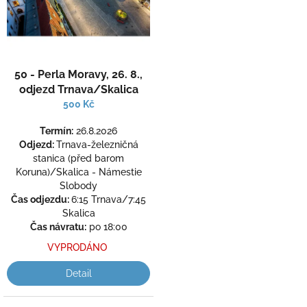
r
o
d
u
k
50 - Perla Moravy, 26. 8.,
t
odjezd Trnava/Skalica
ů
500 Kč
Termín:
26.8.2026
Odjezd:
Trnava-železničná
stanica (před barom
Koruna)/Skalica - Námestie
Slobody
Čas odjezdu:
6:15 Trnava/7:45
Skalica
Čas návratu:
po 18:00
VYPRODÁNO
Detail