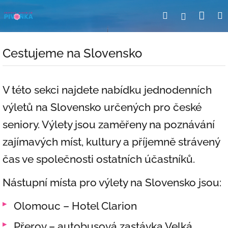
Přejít
Nák
Hledat
Přihlášení
na
obsah
koší
Cestujeme na Slovensko
V této sekci najdete nabídku jednodenních
výletů na Slovensko určených pro české
seniory. Výlety jsou zaměřeny na poznávání
zajímavých míst, kultury a příjemně strávený
čas ve společnosti ostatních účastníků.
Nástupní místa pro výlety na Slovensko jsou:
Olomouc – Hotel Clarion
Přerov – autobusová zastávka Velká