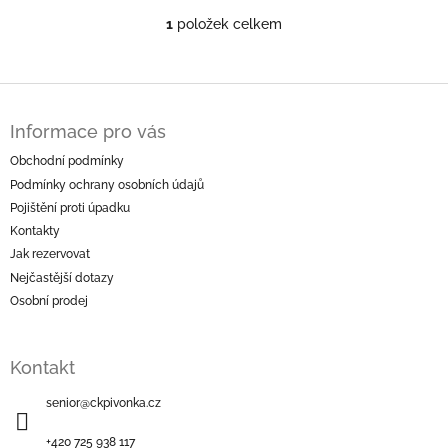
1
položek celkem
O
v
l
á
Z
d
á
a
Informace pro vás
p
c
a
Obchodní podmínky
í
t
p
Podmínky ochrany osobních údajů
í
r
Pojištění proti úpadku
v
Kontakty
k
Jak rezervovat
y
v
Nejčastější dotazy
ý
Osobní prodej
p
i
s
Kontakt
u
senior
@
ckpivonka.cz
+420 725 938 117