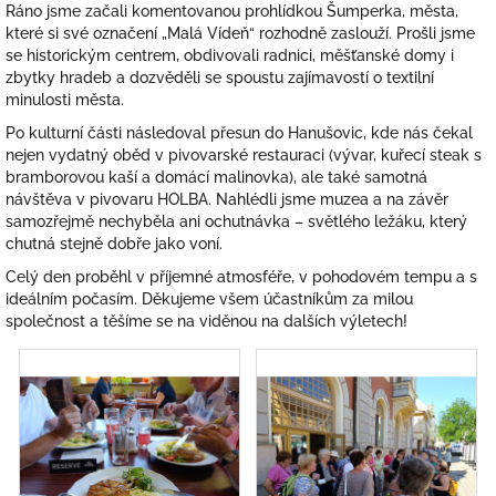
Ráno jsme začali komentovanou prohlídkou Šumperka, města,
které si své označení „Malá Vídeň“ rozhodně zaslouží. Prošli jsme
se historickým centrem, obdivovali radnici, měšťanské domy i
zbytky hradeb a dozvěděli se spoustu zajímavostí o textilní
minulosti města.
Po kulturní části následoval přesun do Hanušovic, kde nás čekal
nejen vydatný oběd v pivovarské restauraci (vývar, kuřecí steak s
bramborovou kaší a domácí malinovka), ale také samotná
návštěva v pivovaru HOLBA. Nahlédli jsme muzea a na závěr
samozřejmě nechyběla ani ochutnávka – světlého ležáku, který
chutná stejně dobře jako voní.
Celý den proběhl v příjemné atmosféře, v pohodovém tempu a s
ideálním počasím. Děkujeme všem účastníkům za milou
společnost a těšíme se na viděnou na dalších výletech!