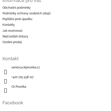
Informace pro vás
p
a
Obchodní podmínky
t
Podmínky ochrany osobních údajů
í
Pojištění proti úpadku
Kontakty
Jak rezervovat
Nejčastější dotazy
Osobní prodej
Kontakt
senior
@
ckpivonka.cz
+420 725 938 117
Ck Pivoňka
Facebook