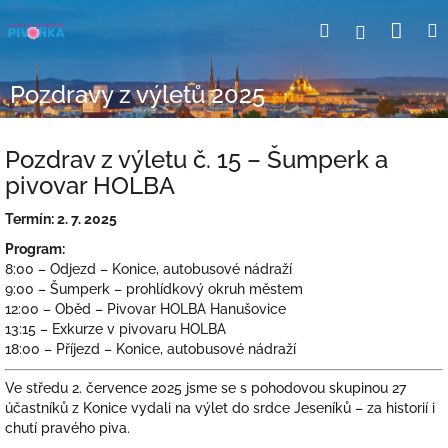
Přejít
Nák
Hledat
Přihlášení
na
obsah
koší
Pozdravy z výletů 2025
Pozdrav z výletu č. 15 – Šumperk a
pivovar HOLBA
Termín: 2. 7. 2025
Program:
8:00 – Odjezd – Konice, autobusové nádraží
9:00 – Šumperk – prohlídkový okruh městem
12:00 – Oběd – Pivovar HOLBA Hanušovice
13:15 – Exkurze v pivovaru HOLBA
18:00 – Příjezd – Konice, autobusové nádraží
Ve středu 2. července 2025 jsme se s pohodovou skupinou 27
účastníků z Konice vydali na výlet do srdce Jeseníků – za historií i
chutí pravého piva.