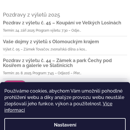
Pozdravy z výletů 2025
Pozdrav z výletu č. 45 – Koupání ve Velkých Losinách
Termín: 24. září 2025 Program výletu: 7:30 – Odje...
Vaše dojmy z výletů s Olomouckým krajem
Výlet č. 05 – Zámek Tovačov, zvonařská dílna a kos...
Pozdrav z výletu č. 44 – Zámek a park Čechy pod
Kosířem a galerie ve Slatinicích
Termín: 20. 8. 2025 Program: 7:45 – Odjezd – Přer...
Archiv
Používáme cookies, abychom Vám umožnili pohodlné
prohlížení webu a díky analýze provozu webu neustále
zlepšovali jeho funkce, výkon a použitelnost.
Více
Olomoucký kraj
informací
Nastavení