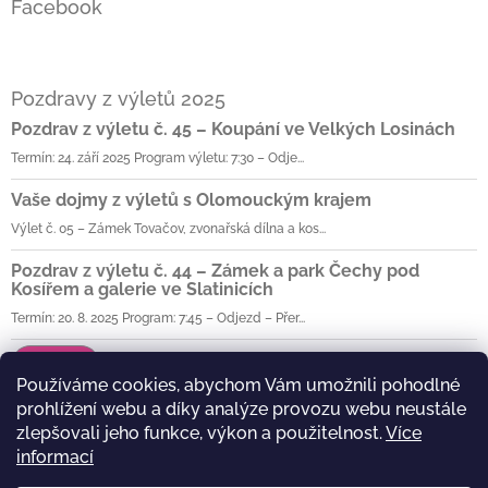
Facebook
Pozdravy z výletů 2025
Pozdrav z výletu č. 45 – Koupání ve Velkých Losinách
Termín: 24. září 2025 Program výletu: 7:30 – Odje...
Vaše dojmy z výletů s Olomouckým krajem
Výlet č. 05 – Zámek Tovačov, zvonařská dílna a kos...
Pozdrav z výletu č. 44 – Zámek a park Čechy pod
Kosířem a galerie ve Slatinicích
Termín: 20. 8. 2025 Program: 7:45 – Odjezd – Přer...
Archiv
Používáme cookies, abychom Vám umožnili pohodlné
prohlížení webu a díky analýze provozu webu neustále
zlepšovali jeho funkce, výkon a použitelnost.
Více
Olomoucký kraj
informací