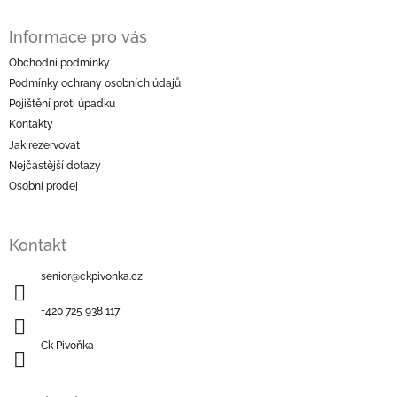
Z
á
Informace pro vás
p
a
Obchodní podmínky
t
Podmínky ochrany osobních údajů
í
Pojištění proti úpadku
Kontakty
Jak rezervovat
Nejčastější dotazy
Osobní prodej
Kontakt
senior
@
ckpivonka.cz
+420 725 938 117
Ck Pivoňka