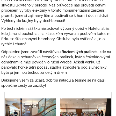
Přečerpávací vodní elektrárny Dlouhé Stráně – technického
skvostu ukrytého v přírodě. Náš průvodce nás provedl celým
procesem výroby elektřiny v tomto monumentálním zařízení,
promítli jsme si zajímavý film a podívali se k horní i dolní nádrži.
Výhledy do krajiny byly dechberoucí!
Po technickém zážitku následoval výborný oběd v Hotelu Istria,
kde jsme si pochutnali na klasickém vývaru a poctivém kuřecím
řízku se šťouchanými brambory. Obsluha byla vstřícná a jídlo
rychlé i chutné.
Odpoledne jsme završili návštěvou
Roztomilých pralinek
. kde na
nás čekala ochutnávka čerstvých pralinek, kvíz s čokoládovými
odměnami a milé povídání o ruční výrobě. Ačkoli venku už
panovalo horké letní počasí, sladká atmosféra pod slunečníky
byla příjemnou tečkou za celým dnem.
Děkujeme všem za účast, dobrou náladu a těšíme se na další
společné cesty za zážitky!