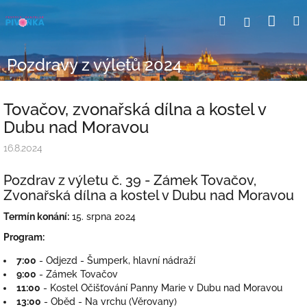
Přejít
Nák
Hledat
Přihlášení
na
obsah
koší
Pozdravy z výletů 2024
Tovačov, zvonařská dílna a kostel v
Dubu nad Moravou
16.8.2024
Pozdrav z výletu č. 39 - Zámek Tovačov,
Zvonařská dílna a kostel v Dubu nad Moravou
Termín konání:
15. srpna 2024
Program:
7:00
- Odjezd - Šumperk, hlavní nádraží
9:00
- Zámek Tovačov
11:00
- Kostel Očišťování Panny Marie v Dubu nad Moravou
13:00
- Oběd - Na vrchu (Věrovany)