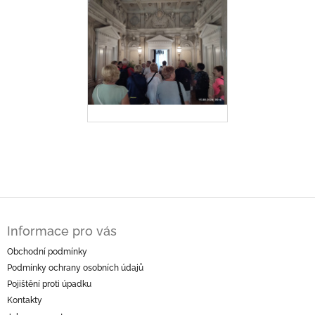
Z
á
Informace pro vás
p
a
Obchodní podmínky
t
Podmínky ochrany osobních údajů
í
Pojištění proti úpadku
Kontakty