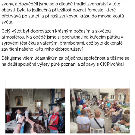
zvony, a dozvěděli jsme se o dlouhé tradici zvonařství v této
oblasti. Byla to jedinečná příležitost poznat řemeslo, které
přetrvává po staletí a přináší zvukovou krásu do mnoha koutů
světa.
Celý výlet byl doprovázen krásným počasím a skvělou
atmosférou. Na obědě jsme si pochutnali na kuřecím plátku v
sýrovém těstíčku s vařenými bramborami, což bylo dokonalé
završení našeho kulturního dobrodružství.
Děkujeme všem účastníkům za báječnou společnost a těšíme se
na další společné výlety plné poznání a zábavy s CK Pivoňka!