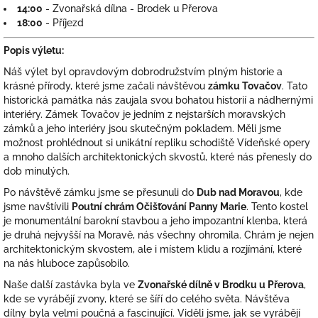
14:00
- Zvonařská dílna - Brodek u Přerova
18:00
- Příjezd
Popis výletu:
Náš výlet byl opravdovým dobrodružstvím plným historie a
krásné přírody, které jsme začali návštěvou
zámku Tovačov
. Tato
historická památka nás zaujala svou bohatou historií a nádhernými
interiéry. Zámek Tovačov je jedním z nejstarších moravských
zámků a jeho interiéry jsou skutečným pokladem. Měli jsme
možnost prohlédnout si unikátní repliku schodiště Vídeňské opery
a mnoho dalších architektonických skvostů, které nás přenesly do
dob minulých.
Po návštěvě zámku jsme se přesunuli do
Dub nad Moravou
, kde
jsme navštívili
Poutní chrám Očišťování Panny Marie
. Tento kostel
je monumentální barokní stavbou a jeho impozantní klenba, která
je druhá nejvyšší na Moravě, nás všechny ohromila. Chrám je nejen
architektonickým skvostem, ale i místem klidu a rozjímání, které
na nás hluboce zapůsobilo.
Naše další zastávka byla ve
Zvonařské dílně v Brodku u Přerova
,
kde se vyrábějí zvony, které se šíří do celého světa. Návštěva
dílny byla velmi poučná a fascinující. Viděli jsme, jak se vyrábějí