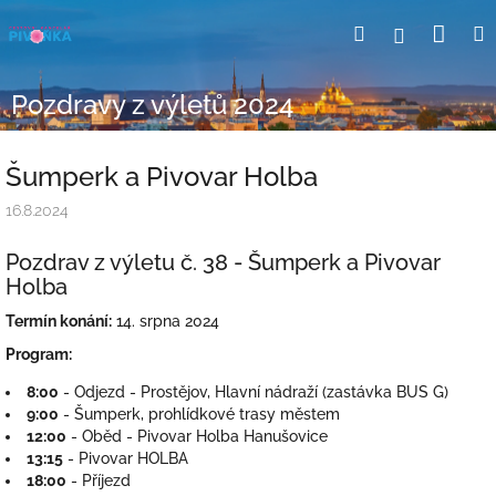
Přejít
Nák
Hledat
Přihlášení
na
obsah
koší
Pozdravy z výletů 2024
Šumperk a Pivovar Holba
16.8.2024
Pozdrav z výletu č. 38 - Šumperk a Pivovar
Holba
Termín konání:
14. srpna 2024
Program:
8:00
- Odjezd - Prostějov, Hlavní nádraží (zastávka BUS G)
9:00
- Šumperk, prohlídkové trasy městem
12:00
- Oběd - Pivovar Holba Hanušovice
13:15
- Pivovar HOLBA
18:00
- Příjezd