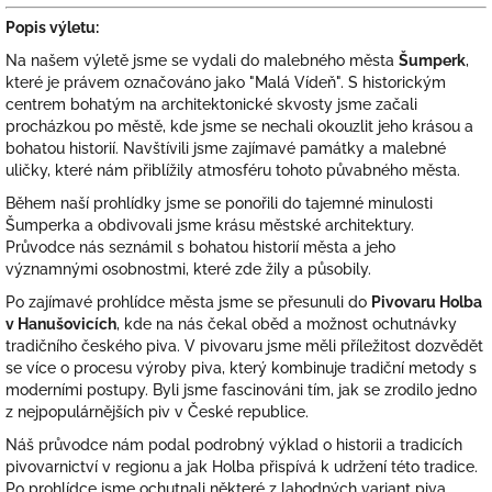
Popis výletu:
Na našem výletě jsme se vydali do malebného města
Šumperk
,
které je právem označováno jako "Malá Vídeň". S historickým
centrem bohatým na architektonické skvosty jsme začali
procházkou po městě, kde jsme se nechali okouzlit jeho krásou a
bohatou historií. Navštívili jsme zajímavé památky a malebné
uličky, které nám přiblížily atmosféru tohoto půvabného města.
Během naší prohlídky jsme se ponořili do tajemné minulosti
Šumperka a obdivovali jsme krásu městské architektury.
Průvodce nás seznámil s bohatou historií města a jeho
významnými osobnostmi, které zde žily a působily.
Po zajímavé prohlídce města jsme se přesunuli do
Pivovaru Holba
v Hanušovicích
, kde na nás čekal oběd a možnost ochutnávky
tradičního českého piva. V pivovaru jsme měli příležitost dozvědět
se více o procesu výroby piva, který kombinuje tradiční metody s
moderními postupy. Byli jsme fascinováni tím, jak se zrodilo jedno
z nejpopulárnějších piv v České republice.
Náš průvodce nám podal podrobný výklad o historii a tradicích
pivovarnictví v regionu a jak Holba přispívá k udržení této tradice.
Po prohlídce jsme ochutnali některé z lahodných variant piva,