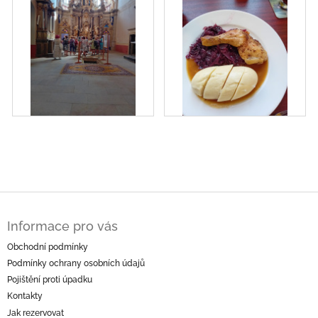
Z
á
Informace pro vás
p
a
Obchodní podmínky
t
Podmínky ochrany osobních údajů
í
Pojištění proti úpadku
Kontakty
Jak rezervovat