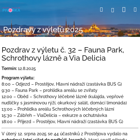
Přejít
Nák
Hledat
Přihlášení
na
obsah
koší
Pozdravy z výletů 2025
Pozdrav z výletu č. 32 – Fauna Park,
Schrothovy lázně a Via Delicia
Termín:
12.8.2025
Program výletu:
8:00 – Odjezd – Prostějov, Hlavní nádraží (zastávka BUS G)
9:30 – Fauna Park – prohlídka areálu se zvířaty
12:00 – Oběd – Schrothovy léčebné lázně (kulajda, vepřové
nudličky s jasmínovou rýží, okurkový salát, domácí limonáda)
13:00 – Prohlídka areálu Schrothových léčebných lázní
15:30 – Zábřeh – ViaDelicia – exkurze a ochutnávka
18:00 – Příjezd – Prostějov, Hlavní nádraží (zastávka BUS G)
V úterý 12. srpna 2025 se 44 účastníků z Prostějova vydalo na