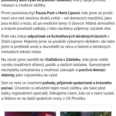
pohodový letní výlet do podhůří Jeseníků
, který spojil přírodu,
relaxaci a chuťové zážitky.
První zastávkou byl
Fauna Park v Horní Lipové
, kde jsme se prošli
mezi více než stovkou druhů zvířat – od domácích mazlíčků, jako
jsou králíci a kozy, až po exotické lamy či dravce. Klidná atmosféra
a krásné prostředí udělaly z této návštěvy příjemný začátek dne.
Poté nás čekal
odpočinek ve Schrothových léčebných lázních
v
Dolní Lipové. Nejenže jsme se posilnili výborným obědem, ale také
jsme si prohlédli areál a dozvěděli se něco o historii a léčebných
metodách tohoto místa.
Na závěr jsme zamířili do
ViaDelicia v Zábřehu
, kde jsme viděli
výrobu tradičních džemů, paštik a dalších lahůdek. Samozřejmě
nechyběla ochutnávka a možnost zakoupit si
poctivé domácí
dobroty
jako vzpomínku na výlet.
Den se nesl ve znamení
pohody, příjemné společnosti a krásného
počasí
. Účastníci si odváželi nejen nové zážitky, ale také plné
tašky regionálních specialit. Děkujeme všem, kdo se s námi vydali,
a těšíme se na další společné cesty s CK Pivoňka.