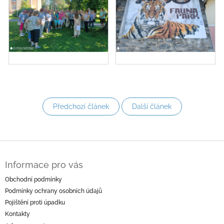
Předchozí článek
Další článek
Z
á
Informace pro vás
p
a
Obchodní podmínky
t
Podmínky ochrany osobních údajů
í
Pojištění proti úpadku
Kontakty