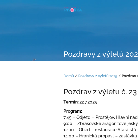
Přejít
na
obsah
Pozdravy z výletů 20
Domů
/
Pozdravy z výletů 2025
/
Pozdrav 
Pozdrav z výletu č. 2
Termín:
22.7.2025
Program:
7:45 – Odjezd – Prostějov, Hlavní ná
9:00 – Zbrašovské aragonitové jesk
12:00 – Oběd – restaurace Stará střel
14:00 – Hranická propast – zastávk