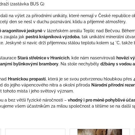
ádraží (zastávka BUS G)
dali na výlet za přírodními unikáty, které nemají v České republice
 celý den se nesl v duchu poznávání, klidu a příjemné atmosféry.
 aragonitové jeskyně
v lázeňském areálu Teplic nad Bečvou. Běhe
s zaujala jak
pestrá krápníková výzdoba
, tak unikátní minerální útva
íte. Jeskyně si navíc drží příjemnou stálou teplotu kolem 14 °C, takže
estaurace
Stará střelnice v Hranicích
, kde nám naservírovali
hovězí v
kanými bylinkovými brambory
. Na stole nechyběly
džbány s vodou a
 nad
Hranickou propastí
, která je se svou potvrzenou hloubkou přes
d do jejího vápencového nitra a okolní příroda
Národní přírodní reze
t tohoto místa i jeho světový význam.
u a bez větší fyzické náročnosti –
vhodný i pro méně pohyblivé úča
ujeme všem účastníkům za milou společnost a těšíme se na další spo