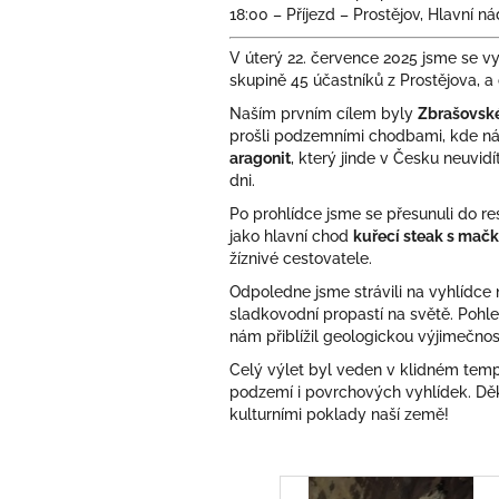
18:00 – Příjezd – Prostějov, Hlavní n
V úterý 22. července 2025 jsme se vy
skupině 45 účastníků z Prostějova, a
Naším prvním cílem byly
Zbrašovské
prošli podzemními chodbami, kde ná
aragonit
, který jinde v Česku neuvid
dni.
Po prohlídce jsme se přesunuli do r
jako hlavní chod
kuřecí steak s mač
žíznivé cestovatele.
Odpoledne jsme strávili na vyhlídce
sladkovodní propastí na světě. Pohle
nám přiblížil geologickou výjimečnos
Celý výlet byl veden v klidném temp
podzemí i povrchových vyhlídek. Děk
kulturními poklady naší země!