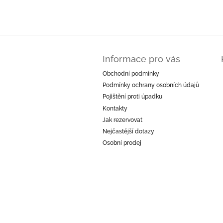
Z
á
Informace pro vás
p
a
Obchodní podmínky
t
Podmínky ochrany osobních údajů
í
Pojištění proti úpadku
Kontakty
Jak rezervovat
Nejčastější dotazy
Osobní prodej