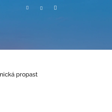
Nákupní
Hledat
Přihlášení
košík
anická propast