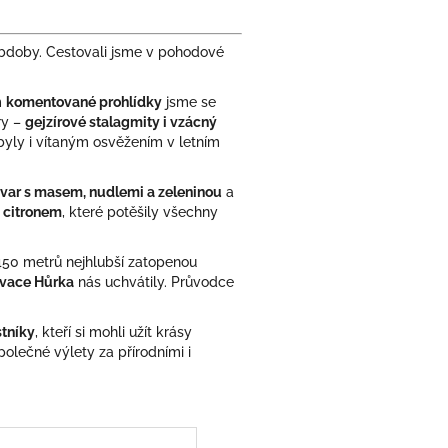
 obdoby. Cestovali jsme v pohodové
m
komentované prohlídky
jsme se
ry –
gejzírové stalagmity i vzácný
 byly i vítaným osvěžením v letním
ývar s masem, nudlemi a zeleninou
a
 citronem
, které potěšily všechny
 450 metrů nejhlubší zatopenou
rvace Hůrka
nás uchvátily. Průvodce
stníky
, kteří si mohli užít krásy
lečné výlety za přírodními i