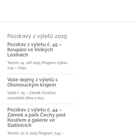
Pozdravy z výletů 2025
Pozdrav z výletu č. 45 –
Koupání ve Velkých
Losinách
Termín: 24. září 2025 Program výletu:
7:30 – Odje...
Vaše dojmy z výletů s
Olomouckým krajem
Výlet č. 05 – Zámek Tovačov,
zvonařská dílna a kos...
Pozdrav z výletu č. 44 –
Zámek a park Čechy pod
Kosířem a galerie ve
Slatinicích
Termín: 20. 8. 2025 Program: 7:45 –