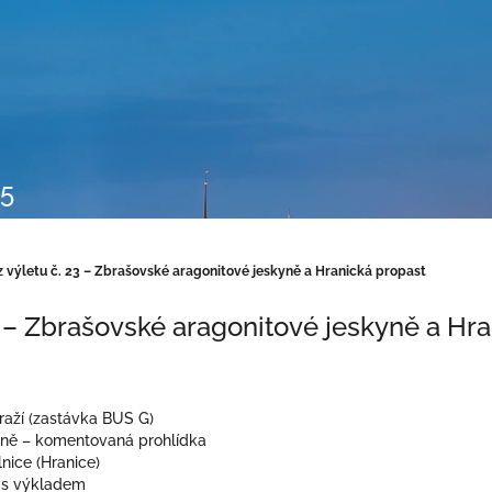
25
z výletu č. 23 – Zbrašovské aragonitové jeskyně a Hranická propast
3 – Zbrašovské aragonitové jeskyně a Hr
draží (zastávka BUS G)
yně – komentovaná prohlídka
nice (Hranice)
a s výkladem