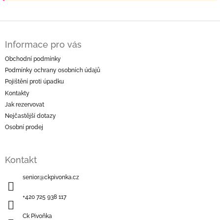
Z
á
Informace pro vás
p
a
Obchodní podmínky
t
Podmínky ochrany osobních údajů
í
Pojištění proti úpadku
Kontakty
Jak rezervovat
Nejčastější dotazy
Osobní prodej
Kontakt
senior
@
ckpivonka.cz
+420 725 938 117
Ck Pivoňka