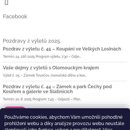
Facebook
Pozdravy z výletů 2025
Pozdrav z výletu č. 45 – Koupání ve Velkých Losinách
Termín: 24. září 2025 Program výletu: 7:30 – Odje...
Vaše dojmy z výletů s Olomouckým krajem
Výlet č. 05 – Zámek Tovačov, zvonařská dílna a kos...
Pozdrav z výletu č. 44 – Zámek a park Čechy pod
Kosířem a galerie ve Slatinicích
Termín: 20. 8. 2025 Program: 7:45 – Odjezd – Přer...
Archiv
Používáme cookies, abychom Vám umožnili pohodlné
prohlížení webu a díky analýze provozu webu neustále
zlepšovali jeho funkce, výkon a použitelnost.
Více