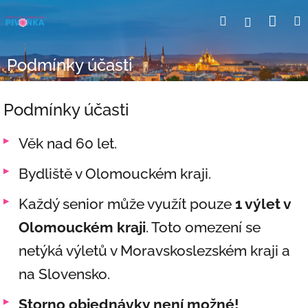
Přejít
Nák
Hledat
Přihlášení
na
obsah
koší
Podmínky účasti
Podmínky účasti
Věk nad 60 let.
Bydliště v Olomouckém kraji.
Každý senior může využít pouze
1 výlet v
Olomouckém kraji
. Toto omezení se
netýká výletů v Moravskoslezském kraji a
na Slovensko.
Storno objednávky není možné!